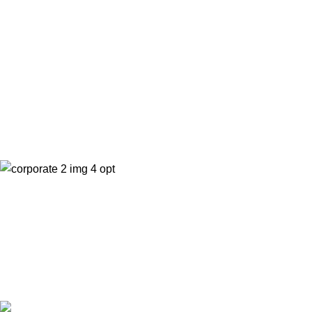
Βρείτε απαντήσεις σε όλες τις ερωτήσεις που
έχετε
Θα απαντήσουμε σε κάθε ερώτηση που μπορεί να έχετε σχετικά με το
ξενοδοχείο μας.