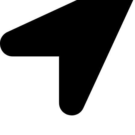
Τιγκάκι - Κως |ΤΚ: 85300