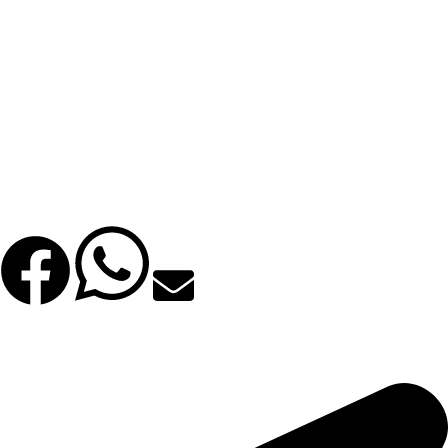
Σουίτα Δύο Υπνοδωματίων με Θέα στο Βουνό
Πολυτελής Τρίκλινο με Θέα στη Θάλασσα
Σουίτα Ενός Υπνοδωματίου με Πλάγια Θέα στη Θάλασσα
Σουίτα Ενός Υπνοδωματίου με Θέα στη Θάλασσα
Σουίτα Δύο Υπνοδωματίων με Θέα Θάλασσα και Πισίνα
Facebook
WhatsApp
Email
©2025 All Rights Reserved. | Φιλοξενία & Κατασκευή
Bsee.gr