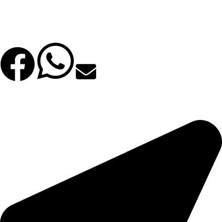
Σουίτα Ενός Υπνοδωματίου με Θέα στη Θάλασσα
Σουίτα Δύο Υπνοδωματίων με Θέα Θάλασσα και Πισίνα
Facebook
WhatsApp
Email
©2025 All Rights Reserved. | Φιλοξενία & Κατασκευή
Bsee.gr